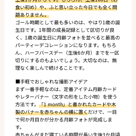
食い初め）や、ふと思い立った今日でも全く問
題ありません。
ゴール時期として最も多いのは、やはり1歳の誕
生日です。1年間の成長記録として区切りが良
く、1歳の誕生日に月齢フォトを並べると最高の
パーティーデコレーションになります。もちろ
ん、ハーフバースデー（生後6か月）までを一区
切りにするのもよいでしょう。大切なのは、無
理なく楽しんで続けることです。
■手軽でおしゃれな撮影アイデア
まず一番手軽なのは、定番アイテム月齢カード
やレターバナー（文字の形をした小物）を使う
方法です。
「1 month」と書かれたカードや木
製のバナーを赤ちゃんの横に置く
だけで、一目
で何か月目かが分かる月齢フォトが完成しま
す。
赤ちゃんがまだ寝ている時間が長い生後3か月頃